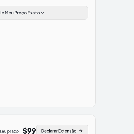
le Meu Preço Exato
$99
Declarar Extensão
 seu prazo