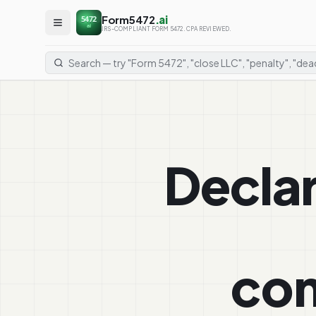
Form5472
.ai
5472
ai
IRS-COMPLIANT FORM 5472. CPA REVIEWED.
Declar
com