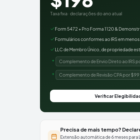
Taxa fixa · declarações do ano atual
Form 5472 + Pro Forma 1120 & Demonstr
Formulários conformes ao IRS em menos 
LLC de Membro Único, de propriedade est
+
Complemento de Envio Direto ao IRS po
+
Complemento de Revisão CPA por $99 
Verificar Elegibilida
Precisa de mais tempo? Declar
Extensão automática de 6 meses para 