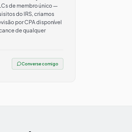
LLCs de membro único —
sitos do IRS, criamos
visão por CPA disponível
alcance de qualquer
Converse comigo