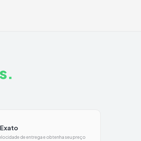
s.
 Exato
locidade de entrega e obtenha seu preço