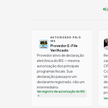
Es
AUTORIZADO PELO
IRS
Provedor E-File
Verificado
Provedor ativo de declaração
Re
eletrônica do IRS — mesma
ca
autorização dos principais
CP
programas fiscais. Sua
Co
declaração passa por um
Vi
declarante registrado, não um
de
intermediário.
en
Ver registro de autorização do IRS
pr
Ve