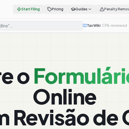
Start Filing
Pricing
Guides
Penalty Remov
Tax Wiki
· CPA-reviewed
e o
Formulári
Online
 Revisão de