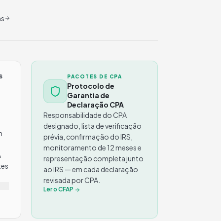
as
S
PACOTES DE CPA
Protocolo de
Garantia de
Declaração CPA
Responsabilidade do CPA
designado, lista de verificação
m
prévia, confirmação do IRS,
monitoramento de 12 meses e
A
representação completa junto
tes
ao IRS — em cada declaração
revisada por CPA.
Ler o CFAP