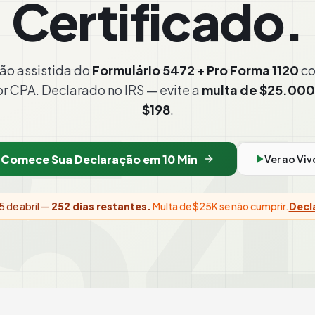
Certificado.
54
ão assistida do
Formulário 5472 + Pro Forma 1120
co
or CPA.
Declarado no IRS — evite a
multa de $25.000
$198
.
Comece Sua Declaração em 10 Min
Ver ao Viv
5 de abril —
252
dias restantes.
Multa de $25K se não cumprir.
Decl