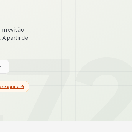
7
m revisão
. A partir de
o
are agora →