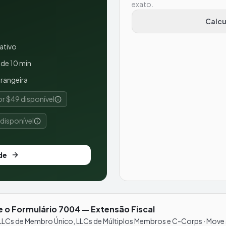
exato.
Calcu
ativo
de 10 min
rangeira
r $49 disponível
disponível
de
e o Formulário 7004 — Extensão Fiscal
LLCs de Membro Único, LLCs de Múltiplos Membros e C-Corps · Move