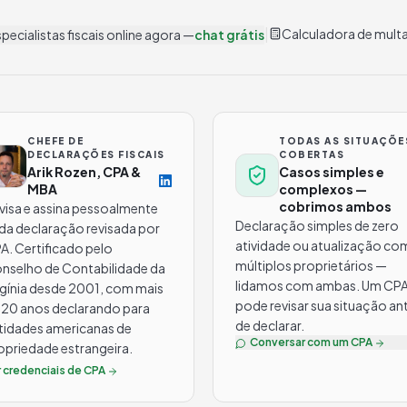
|
Calculadora de mult
pecialistas fiscais online agora —
chat grátis
CHEFE DE
TODAS AS SITUAÇÕE
DECLARAÇÕES FISCAIS
COBERTAS
Arik Rozen, CPA &
Casos simples e
MBA
complexos —
cobrimos ambos
visa e assina pessoalmente
Declaração simples de zero
da declaração revisada por
atividade ou atualização co
A. Certificado pelo
múltiplos proprietários —
nselho de Contabilidade da
lidamos com ambas. Um CP
rgínia desde 2001, com mais
pode revisar sua situação an
 20 anos declarando para
de declarar.
tidades americanas de
Conversar com um CPA
opriedade estrangeira.
r credenciais de CPA