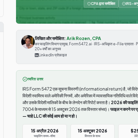
CPA द्वारा समीक्षित
IRS-अन
लिखित और समीक्षित:
Arik Rozen, CPA
कर फाइलिंग विभाग प्रमुख, Form5472.ai · IRS-अधिकृत e-File प्रदाता · PTIN
20+ वर्षों का अनुभव
LinkedIn प्रोफ़ाइल
त्वरित उत्तर
IRS Form 5472 एक सूचना विवरणी (informational return) है, जो विदेशी
विदेशी स्वामित्व वाले अमेरिकी निगमों, और अमेरिका में व्यावसायिक गतिविधि वाले 
और उसके विदेशी मालिकों के बीच के लेनदेन की रिपोर्ट करता है।
2026 की फाइलिं
7004 के माध्यम से 15 अक्टूबर 2026 तक विस्तार संभव)।
फाइल न करने पर प्
— चाहे LLC की कोई आय हो या न हो।
15 अप्रैल 2026
15 अक्टूबर 2026
$2
फाइलिंग समय-सीमा
विस्तार के साथ
IRS