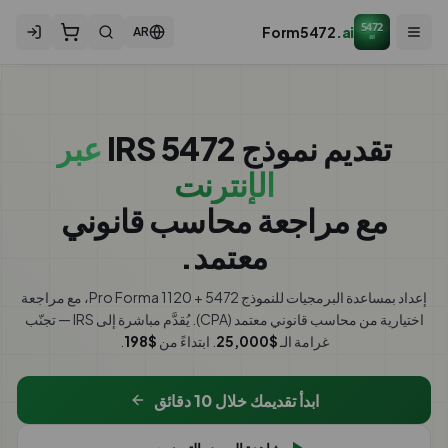
5472
Form5472
.ai
AR
ai
تقديم نموذج IRS 5472
عبر
الإنترنت
مع مراجعة محاسب قانوني
معتمد.
إعداد بمساعدة البرمجيات للنموذج 5472 + Pro Forma 1120، مع مراجعة
اختيارية من محاسب قانوني معتمد (CPA).
يُقدَّم مباشرة إلى IRS — تجنّب
غرامة الـ
$25,000
. ابتداءً من
$198
.
ابدأ تقديمك خلال 10 دقائق
مشاهدة العرض التوضيحي