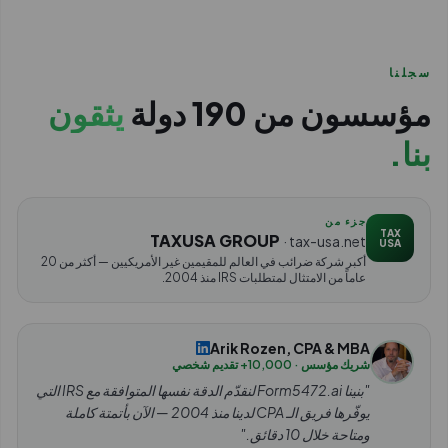
سجلنا
مؤسسون من 190 دولة
يثقون
بنا.
جزء من
TAX
TAXUSA GROUP
· tax-usa.net
USA
أكبر شركة ضرائب في العالم للمقيمين غير الأمريكيين — أكثر من 20
عاماً من الامتثال لمتطلبات IRS منذ 2004.
Arik Rozen, CPA & MBA
شريك مؤسس · 10,000+ تقديم شخصي
"بنينا Form5472.ai لنقدّم الدقة نفسها المتوافقة مع IRS التي
يوفّرها فريق الـ CPA لدينا منذ 2004 — الآن بأتمتة كاملة
ومتاحة خلال 10 دقائق."