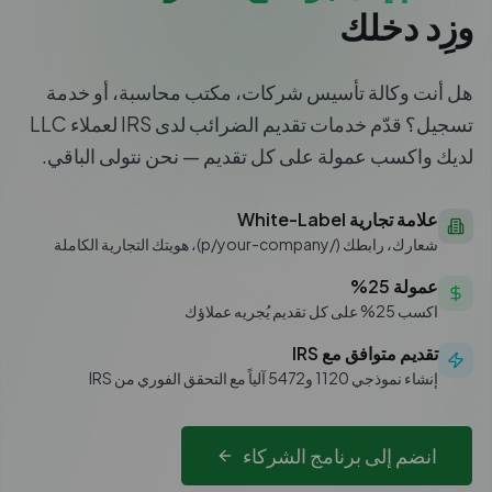
وزِد دخلك
هل أنت وكالة تأسيس شركات، مكتب محاسبة، أو خدمة
تسجيل؟ قدّم خدمات تقديم الضرائب لدى IRS لعملاء LLC
لديك واكسب عمولة على كل تقديم — نحن نتولى الباقي.
علامة تجارية White-Label
شعارك، رابطك (/p/your-company)، هويتك التجارية الكاملة
عمولة 25%
اكسب 25% على كل تقديم يُجريه عملاؤك
تقديم متوافق مع IRS
إنشاء نموذجي 1120 و5472 آلياً مع التحقق الفوري من IRS
انضم إلى برنامج الشركاء