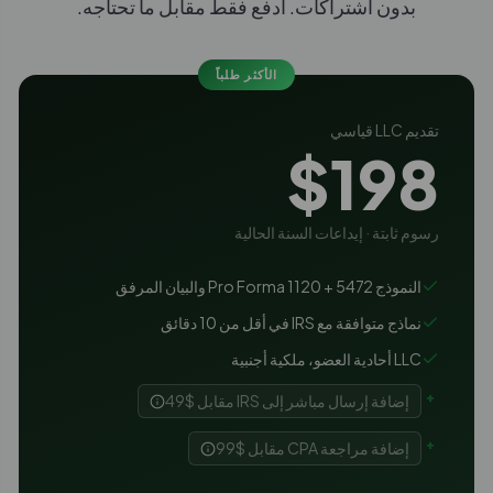
بدون اشتراكات. ادفع فقط مقابل ما تحتاجه.
الأكثر طلباً
تقديم LLC قياسي
$198
رسوم ثابتة · إيداعات السنة الحالية
النموذج 5472 + Pro Forma 1120 والبيان المرفق
نماذج متوافقة مع IRS في أقل من 10 دقائق
LLC أحادية العضو، ملكية أجنبية
+
إضافة إرسال مباشر إلى IRS مقابل $49
+
إضافة مراجعة CPA مقابل $99