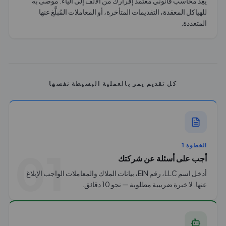
يُعِدّ محاسب قانوني معتمد إقرارك من الألف إلى الياء. موصى به
للهياكل المعقدة، التقديمات المتأخرة، أو المعاملات المُبلَّغ عنها
المتعددة.
كل تقديم يمر بالعملية البسيطة نفسها
الخطوة 1
01
أجب على أسئلة عن شركتك
أدخل اسم LLC، رقم EIN، بيانات الملاك والمعاملات الواجب الإبلاغ
عنها. لا خبرة ضريبية مطلوبة — نحو 10 دقائق.