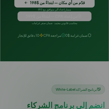
قدّم من أي مكان — ابتداءً من $198
مسار إعداد آلي متوافق مع IRS
من إعداد CPA — ابتداءً من $399
محاسب قانوني معتمد · ضمان صفر غرامات
ضمان غرامة $0
مراجعة CPA
10 دقائق للإنجاز
برنامج الشراكة White-Label
انضم إلى برنامج الشركاء