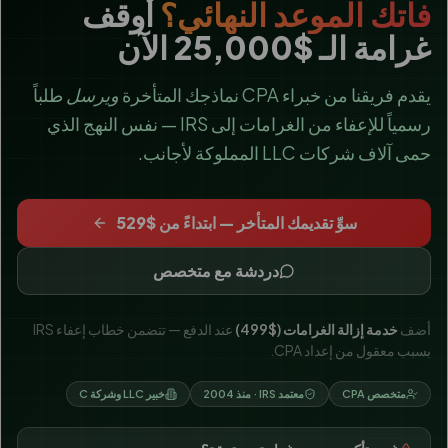
فاتك الموعد النهائي؟
أوقف
غرامة الـ $25,000 الآن
يقدم فريقنا من خبراء CPA نماذجك المتأخرة
ويرسل
طلباً
رسمياً للإعفاء من الغرامات إلى IRS — نفس النهج الذي
حمى آلاف شركات LLC المملوكة لأجانب.
سوِّ تقديمك المتأخر — ابتداءً من $529
دردشة مع متخصص
أضف
خدمة إزالة الغرامات ($499)
عند الدفع — تتضمن خطاب إعفاء IRS
بسبب معقول من إعداد CPA.
متخصص CPA
معتمد IRS · منذ 2004
خبير LLC وشركة C