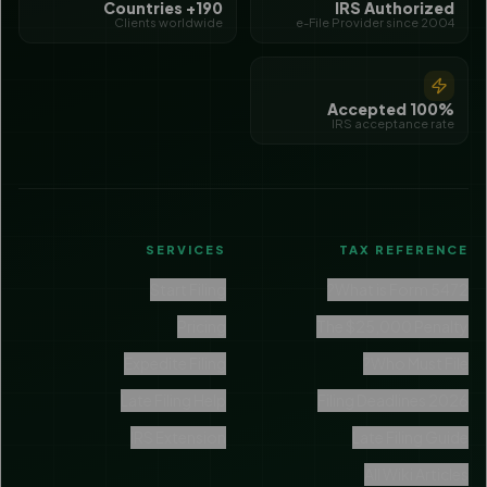
190+ Countries
IRS Authorized
Clients worldwide
e-File Provider since 2004
100% Accepted
IRS acceptance rate
SERVICES
TAX REFERENCE
Start Filing
What is Form 5472?
Pricing
The $25,000 Penalty
Expedite Filing
Who Must File?
Late Filing Help
Filing Deadlines 2026
IRS Extension
Late Filing Guide
All Wiki Articles