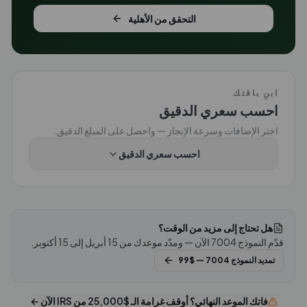
التحقق من الأهلية
ابنِ باقتك
احسب سعري الدقيق
اختر الإضافات وسرعة الإنجاز — واحصل على المبلغ الدقيق.
احسب سعري الدقيق
هل تحتاج إلى مزيد من الوقت؟
قدّم النموذج 7004 الآن — ومدّد موعدك من 15 أبريل إلى 15 أكتوبر.
تمديد النموذج 7004 — $99
فاتك الموعد النهائي؟ أوقف غرامة الـ $25,000 من IRS الآن ←