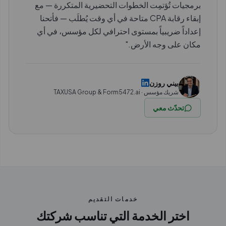
برمجيات تُؤتمِت الخطوات التحضيرية المتكررة — مع
إبقاء رقابة CPA متاحة في أي وقت يُطلَب — فأتحنا
إعداداً ضريبياً بمستوى احترافي لكل مؤسس، في أي
مكان على وجه الأرض."
بيني روزن
شريك مؤسس · TAXUSA Group & Form5472.ai
تحدّث معي
خدمات التقديم
اختر الخدمة التي تناسب شركتك