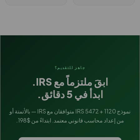
جاهز للتقديم؟
ابقَ ملتزماً مع IRS.
ابدأ في 5 دقائق.
نموذج IRS 5472 + 1120 متوافقان مع IRS — بالأتمتة أو
من إعداد محاسب قانوني معتمد. ابتداءً من $198.