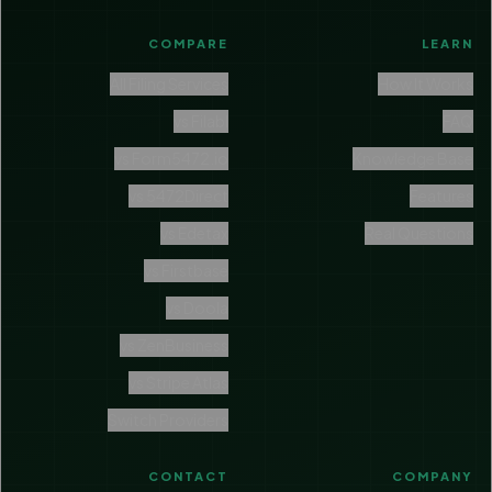
COMPARE
LEARN
All Filing Services
How It Works
vs Filabl
FAQ
vs Form5472.io
Knowledge Base
vs 5472Direct
Features
vs Edetax
Real Questions
vs Firstbase
vs Doola
vs ZenBusiness
vs Stripe Atlas
Switch Providers
CONTACT
COMPANY