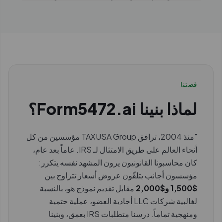
قصتنا
لماذا بنينا Form5472.ai؟
"منذ 2004، ترافق TAXUSA Group مؤسسين من كل
أنحاء العالم على طريق الامتثال لـ IRS. عاماً بعد عام،
كان محاسبونا القانونيون يرون المشهد نفسه يتكرر:
مؤسسون أجانب يتلقّون عروض أسعار تتراوح بين
$1,500 و$2,000
مقابل تقديم نموذج هو، بالنسبة
لغالبية شركات LLC أحادية العضو، عملية حتمية
ومنهجية تماماً. درسنا متطلبات IRS بعمق، وبنينا