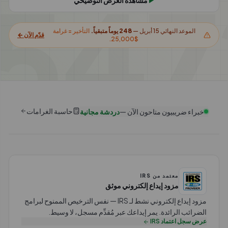
547
الموعد النهائي 15 أبريل —
248
يوماً متبقياً.
التأخير = غرامة
قدّم الآن ←
$25,000.
حاسبة الغرامات
خبراء ضريبيون متاحون الآن —
دردشة مجانية
معتمد من IRS
مزود إيداع إلكتروني موثق
مزود إيداع إلكتروني نشط لـ IRS — نفس الترخيص الممنوح لبرامج
الضرائب الرائدة. يمر إيداعك عبر مُقدِّم مسجل، لا وسيط.
عرض سجل اعتماد IRS