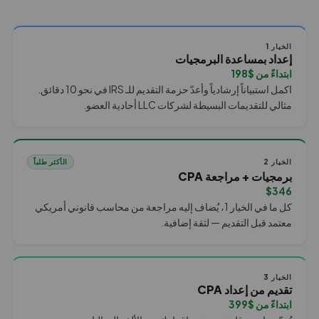
الخيار 1
إعداد بمساعدة البرمجيات
ابتداءً من $198
اكمل استبياناً إرشادياً وأعدّ حزمة التقديم للـ IRS في نحو 10 دقائق.
مثالي للتقديمات البسيطة لشركات LLC أحادية العضو.
الخيار 2
الأكثر طلباً
برمجيات + مراجعة CPA
$346
كل ما في الخيار 1، يُضاف إليه مراجعة من محاسب قانوني أمريكي
معتمد قبل التقديم — لثقة إضافية.
الخيار 3
تقديم من إعداد CPA
ابتداءً من $399